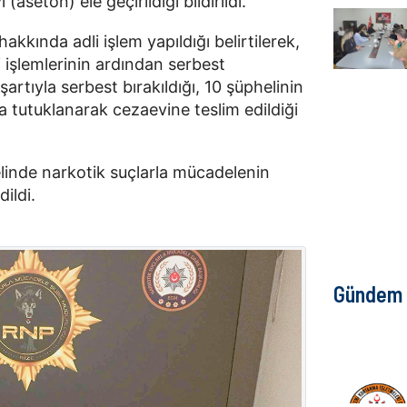
 (aseton) ele geçirildiği bildirildi.
kkında adli işlem yapıldığı belirtilerek,
i işlemlerinin ardından serbest
l şartıyla serbest bırakıldığı, 10 şüphelinin
ca tutuklanarak cezaevine teslim edildiği
linde narkotik suçlarla mücadelenin
dildi.
Gündem