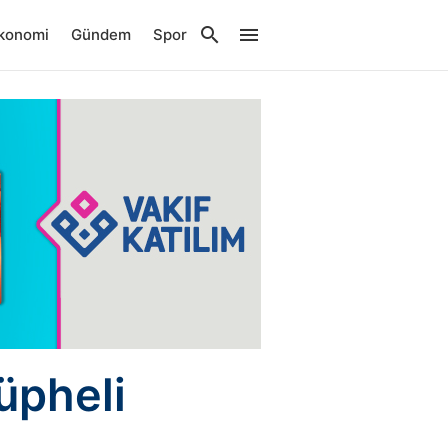
konomi
Gündem
Spor
üpheli