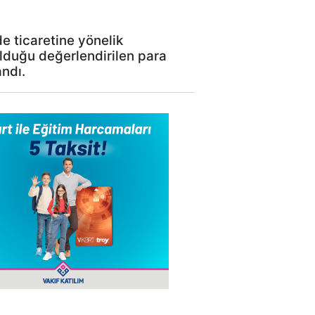
e ticaretine yönelik
lduğu değerlendirilen para
andı.