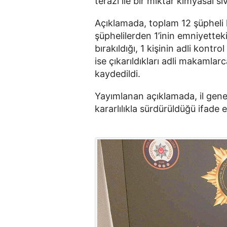
terazi ile bir miktar kimyasal sıvı
Açıklamada, toplam 12 şüpheli ha
şüphelilerden 1’inin emniyettek
bırakıldığı, 1 kişinin adli kontro
ise çıkarıldıkları adli makamlar
kaydedildi.
Yayımlanan açıklamada, il gene
kararlılıkla sürdürüldüğü ifade e