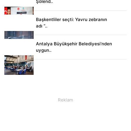
Şölend..
Başkentliler seçti: Yavru zebranın
adı “..
Antalya Büyükşehir Belediyesi’nden
uygun..