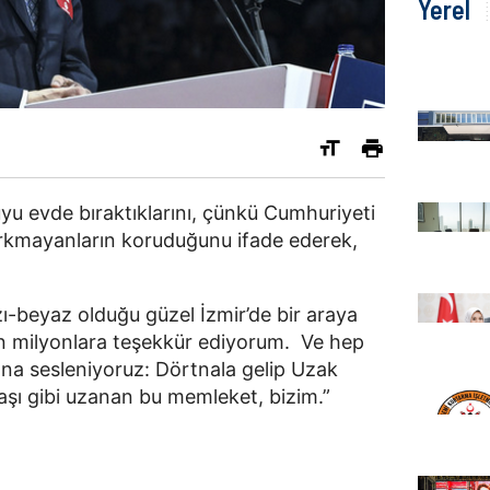
Yerel
u evde bıraktıklarını, çünkü Cumhuriyeti
rkmayanların koruduğunu ifade ederek,
zı-beyaz olduğu güzel İzmir’de bir araya
an milyonlara teşekkür ediyorum. Ve hep
nına sesleniyoruz: Dörtnala gelip Uzak
aşı gibi uzanan bu memleket, bizim.”