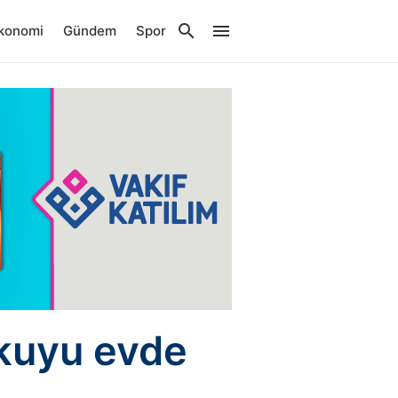
konomi
Gündem
Spor
rkuyu evde